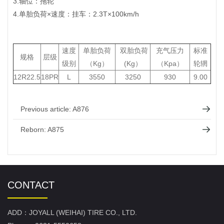
3.轴位：拖轮
4.单胎负荷×速度：挂车：2.3T×100km/h
速度
单胎负荷
双胎负荷
充气压力
标准
规格
层级
级别
（Kg）
(Kg）
（Kpa）
轮辋
12R22.5
18PR
L
3550
3250
930
9.00
Previous article:
A876
Reborn:
A875
CONTACT
ADD：JOYALL (WEIHAI) TIRE CO., LTD.