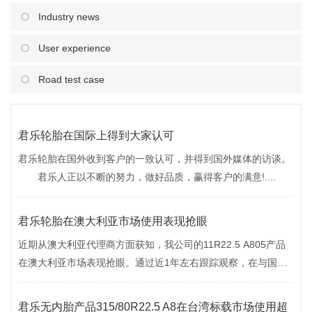
Industry news
User experience
Road test case
君乐轮胎在国际上得到大家认可
君乐轮胎在国外收到客户的一致认可，并得到国外媒体的访谈。
君乐人正以不断的努力，做好品质，赢得客户的满意!....
君乐轮胎在澳大利亚市场使用表现抢眼
近期从澳大利亚代理商方面获知，我公司的11R22.5 A805产品
在澳大利亚市场表现抢眼。通过近1年左右跟踪观察，在与国内
著名品牌轮胎的对抗试验中，君乐A805以远超竞品的使用寿命
赢得了广大用户的认可。 其中在北昆士兰州的陆地火车车型上，
君乐无内胎产品315/80R22.5 A8在台湾标载市场使用超