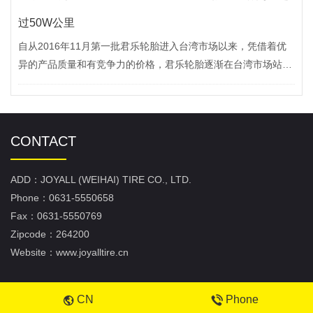
竞品在行驶75000公里后花纹已经磨光，而A805在行驶70000公
过50W公里
里后，花.......
自从2016年11月第一批君乐轮胎进入台湾市场以来，凭借着优
异的产品质量和有竞争力的价格，君乐轮胎逐渐在台湾市场站稳
脚跟，并不断扩大市场份额。通过与经销商之间保持及时、快
速、准确的信息交流，对市场的变化及时做出有效应对，产品质
量得以不断改进完善，实现了企业与经销商的双赢，共同实
践“君乐”的价值理念。 .......
CONTACT
ADD：JOYALL (WEIHAI) TIRE CO., LTD.
Phone：0631-5550658
Fax：0631-5550769
Zipcode：264200
Website：www.joyalltire.cn
CN
Phone