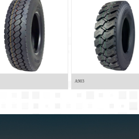
903
A608