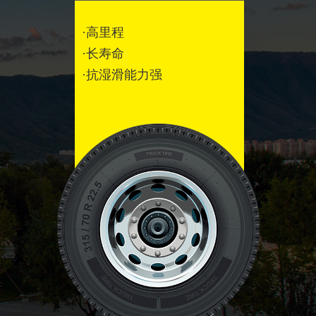
·高里程
·长寿命
·抗湿滑能力强